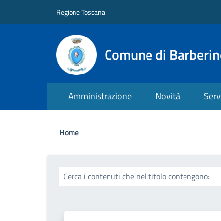
Salta al contenuto principale
Skip to footer content
Regione Toscana
Comune di Barberin
Amministrazione
Novità
Serv
Briciole di pane
Home
Cerca i contenuti che nel titolo contengono: