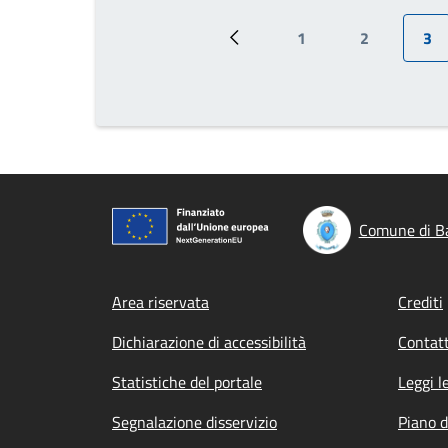
1
2
3
Pagina precedente
Pagina
Pagina
Pag
Comune di Ba
Footer menu
Area riservata
Crediti
Dichiarazione di accessibilità
Contatt
Statistiche del portale
Leggi l
Segnalazione disservizio
Piano d