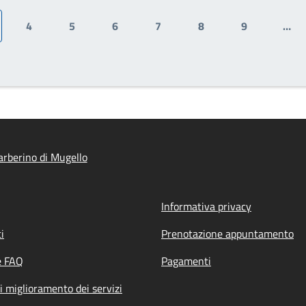
4
5
6
7
8
9
…
ina attuale
Pagina
Pagina
Pagina
Pagina
Pagina
Pagina
rberino di Mugello
Informativa privacy
i
Prenotazione appuntamento
e FAQ
Pagamenti
i miglioramento dei servizi