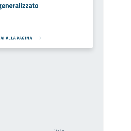
generalizzato
VAI ALLA PAGINA
Write the page number you wan
Vai a…