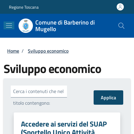
Salta al contenuto principale
Skip to footer content
Regione Toscana
Comune di Barberino di
Mugello
Briciole di pane
Home
/
Sviluppo economico
Sviluppo economico
Cerca i contenuti che nel
titolo contengono:
Accedere ai servizi del SUAP
(Sportello Unico Attività