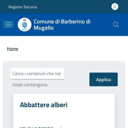
Salta al contenuto principale
Skip to footer content
Regione Toscana
Comune di Barberino di
Mugello
Briciole di pane
Home
Cerca i contenuti che nel
titolo contengono:
Abbattere alberi