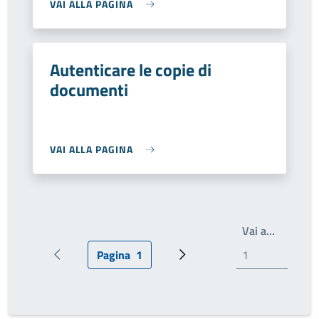
VAI ALLA PAGINA
Autenticare le copie di
documenti
VAI ALLA PAGINA
Write th
Vai a…
Pagina
1
Pagina precedente
Pagina attuale
Prossima pagina