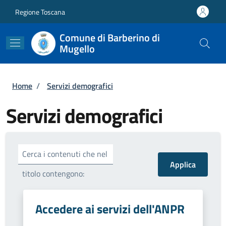
Salta al contenuto principale
Skip to footer content
Regione Toscana
Comune di Barberino di
Mugello
Briciole di pane
Home
/
Servizi demografici
Servizi demografici
Cerca i contenuti che nel
titolo contengono:
Accedere ai servizi dell'ANPR