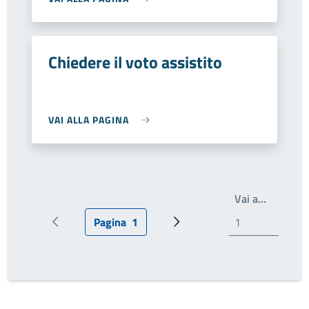
Chiedere il voto assistito
VAI ALLA PAGINA
Write th
Vai a…
Pagina
1
Pagina precedente
Pagina attuale
Prossima pagina