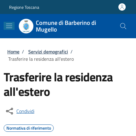
Salta al contenuto principale
Skip to footer content
Regione Toscana
Comune di Barberino di
Mugello
Briciole di pane
Home
/
Servizi demografici
/
Trasferire la residenza all'estero
Trasferire la residenza
all'estero
Condividi
Normativa di riferimento