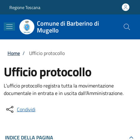
Salta al contenuto principale
Skip to footer content
Regione Toscana
Comune di Barberino di
Mugello
Briciole di pane
Home
/
Ufficio protocollo
Ufficio protocollo
L’ufficio protocollo registra tutta la movimentazione
documentale in entrata e in uscita dall’Amministrazione.
Condividi
INDICE DELLA PAGINA