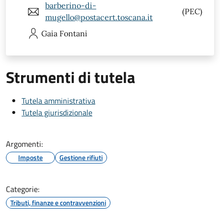
barberino-di-
(PEC)
mugello@postacert.toscana.it
Gaia
Fontani
Strumenti di tutela
Tutela amministrativa
Tutela giurisdizionale
Argomenti:
Imposte
Gestione rifiuti
Categorie:
Tributi, finanze e contravvenzioni