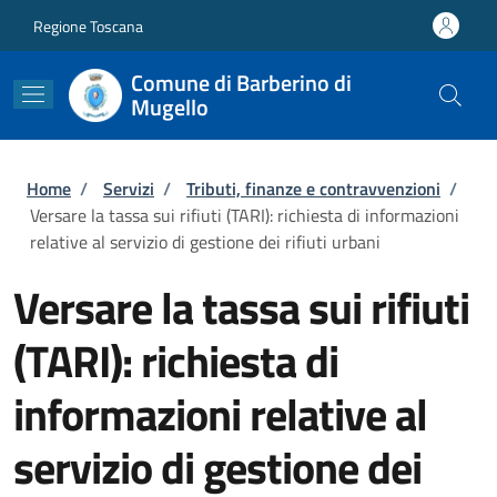
Salta al contenuto principale
Skip to footer content
Regione Toscana
Comune di Barberino di
Mugello
Briciole di pane
Home
/
Servizi
/
Tributi, finanze e contravvenzioni
/
Versare la tassa sui rifiuti (TARI): richiesta di informazioni
relative al servizio di gestione dei rifiuti urbani
Versare la tassa sui rifiuti
(TARI): richiesta di
informazioni relative al
servizio di gestione dei