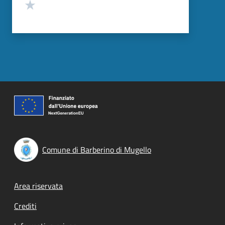
Valuta 1 stelle su 5
Comune di Barberino di Mugello
Footer menu
Area riservata
Crediti