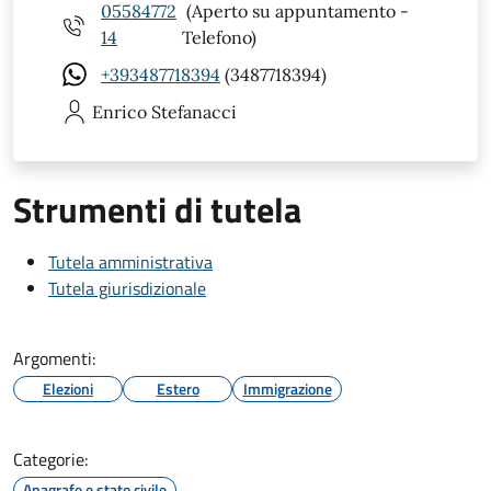
05584772
(Aperto su appuntamento -
14
Telefono)
+393487718394
(3487718394)
Enrico
Stefanacci
Strumenti di tutela
Tutela amministrativa
Tutela giurisdizionale
Argomenti:
Elezioni
Estero
Immigrazione
Categorie:
Anagrafe e stato civile