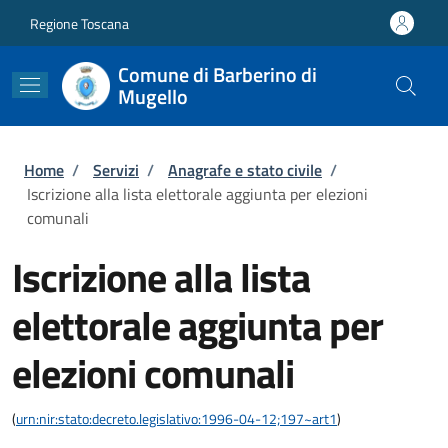
Salta al contenuto principale
Skip to footer content
Regione Toscana
Comune di Barberino di
Mugello
Briciole di pane
Home
/
Servizi
/
Anagrafe e stato civile
/
Iscrizione alla lista elettorale aggiunta per elezioni
comunali
Iscrizione alla lista
elettorale aggiunta per
elezioni comunali
(
urn:nir:stato:decreto.legislativo:1996-04-12;197~art1
)