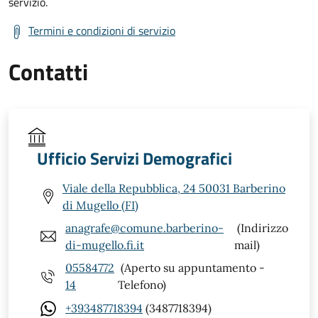
servizio.
Termini e condizioni di servizio
Contatti
Ufficio Servizi Demografici
Viale della Repubblica, 24 50031 Barberino
di Mugello (FI)
anagrafe@comune.barberino-
(Indirizzo
di-mugello.fi.it
mail)
05584772
(Aperto su appuntamento -
14
Telefono)
+393487718394
(3487718394)