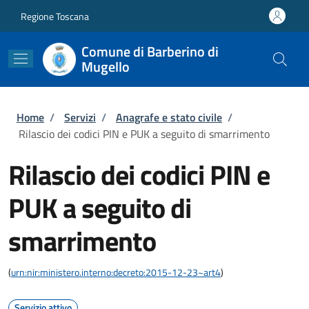
Salta al contenuto principale
Skip to footer content
Regione Toscana
Comune di Barberino di
Mugello
Briciole di pane
Home
/
Servizi
/
Anagrafe e stato civile
/
Rilascio dei codici PIN e PUK a seguito di smarrimento
Rilascio dei codici PIN e
PUK a seguito di
smarrimento
(
urn:nir:ministero.interno:decreto:2015-12-23~art4
)
Servizio attivo