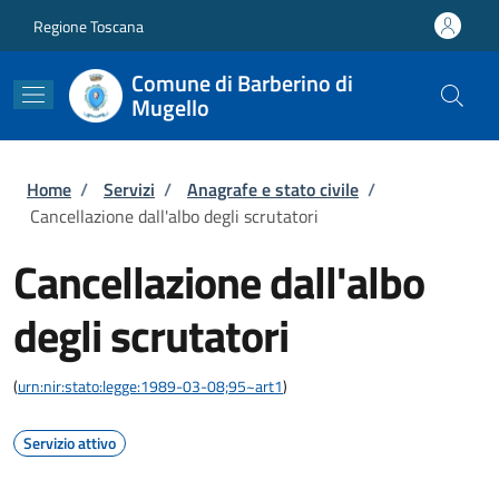
Salta al contenuto principale
Skip to footer content
Regione Toscana
Comune di Barberino di
Mugello
Briciole di pane
Home
/
Servizi
/
Anagrafe e stato civile
/
Cancellazione dall'albo degli scrutatori
Cancellazione dall'albo
degli scrutatori
(
urn:nir:stato:legge:1989-03-08;95~art1
)
Servizio attivo