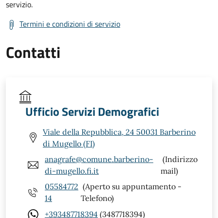
servizio.
Termini e condizioni di servizio
Contatti
Ufficio Servizi Demografici
Viale della Repubblica, 24 50031 Barberino
di Mugello (FI)
anagrafe@comune.barberino-
(Indirizzo
di-mugello.fi.it
mail)
05584772
(Aperto su appuntamento -
14
Telefono)
+393487718394
(3487718394)