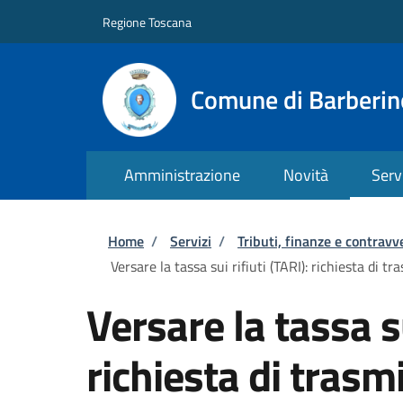
Salta al contenuto principale
Skip to footer content
Regione Toscana
Comune di Barberin
Amministrazione
Novità
Serv
Briciole di pane
Home
/
Servizi
/
Tributi, finanze e contravv
Versare la tassa sui rifiuti (TARI): richiesta di 
Versare la tassa su
richiesta di trasmi