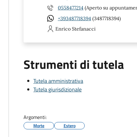
0558477214
(Aperto su appuntamen
+393487718394
(3487718394)
Enrico
Stefanacci
Strumenti di tutela
Tutela amministrativa
Tutela giurisdizionale
Argomenti:
Morte
Estero