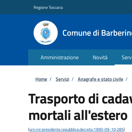
Salta al contenuto principale
Skip to footer content
Regione Toscana
Comune di Barberin
Amministrazione
Novità
Serv
Briciole di pane
Home
/
Servizi
/
Anagrafe e stato civile
/
Trasporto di cadav
mortali all'estero
(
urn:nir:presidente.repubblica:decreto:1990-09-10;285
)