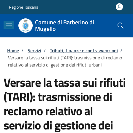
Salta al contenuto principale
Skip to footer content
Regione Toscana
Comune di Barberino di
Mugello
Briciole di pane
Home
/
Servizi
/
Tributi, finanze e contravvenzioni
/
Versare la tassa sui rifiuti (TARI): trasmissione di reclamo
relativo al servizio di gestione dei rifiuti urbani
Versare la tassa sui rifiuti
(TARI): trasmissione di
reclamo relativo al
servizio di gestione dei