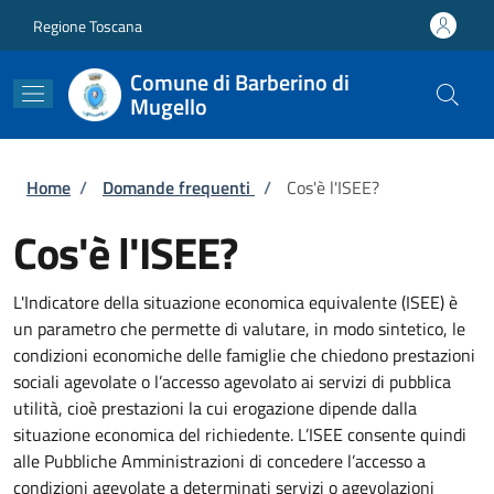
Salta al contenuto principale
Skip to footer content
Regione Toscana
Comune di Barberino di
Mugello
Briciole di pane
Home
/
Domande frequenti
/
Cos'è l'ISEE?
Cos'è l'ISEE?
L'Indicatore della situazione economica equivalente (ISEE) è
un parametro che permette di valutare, in modo sintetico, le
condizioni economiche delle famiglie che chiedono prestazioni
sociali agevolate o l’accesso agevolato ai servizi di pubblica
utilità, cioè prestazioni la cui erogazione dipende dalla
situazione economica del richiedente. L’ISEE consente quindi
alle Pubbliche Amministrazioni di concedere l’accesso a
condizioni agevolate a determinati servizi o agevolazioni