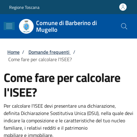
Salta al contenuto principale
Skip to footer content
Regione Toscana
Comune di Barberino di
Mugello
Briciole di pane
Home
/
Domande frequenti
/
Come fare per calcolare l'ISEE?
Come fare per calcolare
l'ISEE?
Per calcolare l'ISEE devi presentare una dichiarazione,
definita Dichiarazione Sostitutiva Unica (DSU), nella quale devi
indicare la composizione e le caratteristiche del tuo nucleo
familiare, i relativi redditi e il patrimonio
mobiliare e immobiliare.