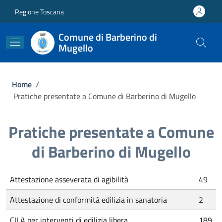
Salta al contenuto principale
Skip to footer content
Regione Toscana
Comune di Barberino di
Mugello
Briciole di pane
Home
/
Pratiche presentate a Comune di Barberino di Mugello
Pratiche presentate a Comune
di Barberino di Mugello
Attestazione asseverata di agibilità
49
Attestazione di conformità edilizia in sanatoria
2
CILA per interventi di edilizia libera
189