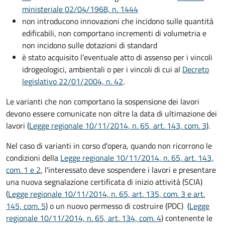
ministeriale 02/04/1968, n. 1444
non introducono innovazioni che incidono sulle quantità
edificabili, non comportano incrementi di volumetria e
non incidono sulle dotazioni di standard
è stato acquisito l’eventuale atto di assenso per i vincoli
idrogeologici, ambientali o per i vincoli di cui al
Decreto
legislativo 22/01/2004, n. 42
.
Le varianti che non comportano la sospensione dei lavori
devono essere comunicate non oltre la data di ultimazione dei
lavori (
Legge regionale 10/11/2014, n. 65, art. 143, com. 3
).
Nel caso di varianti in corso d'opera, quando non ricorrono le
condizioni della
Legge regionale 10/11/2014, n. 65, art. 143,
com. 1 e 2
, l'interessato deve sospendere i lavori e presentare
una nuova segnalazione certificata di inizio attività (SCIA)
(
Legge regionale 10/11/2014, n. 65, art. 135, com. 3 e art.
145, com. 5
) o un nuovo permesso di costruire (PDC) (
Legge
regionale 10/11/2014, n. 65, art. 134, com. 4
) contenente le