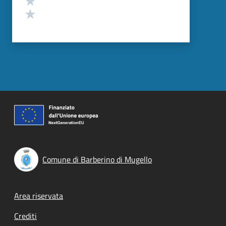
Valuta 1 stelle su 5
Comune di Barberino di Mugello
Footer menu
Area riservata
Crediti