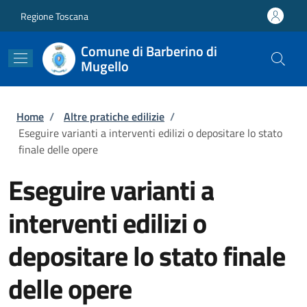
Salta al contenuto principale
Skip to footer content
Regione Toscana
Comune di Barberino di
Mugello
Briciole di pane
Home
/
Altre pratiche edilizie
/
Eseguire varianti a interventi edilizi o depositare lo stato
finale delle opere
Eseguire varianti a
interventi edilizi o
depositare lo stato finale
delle opere